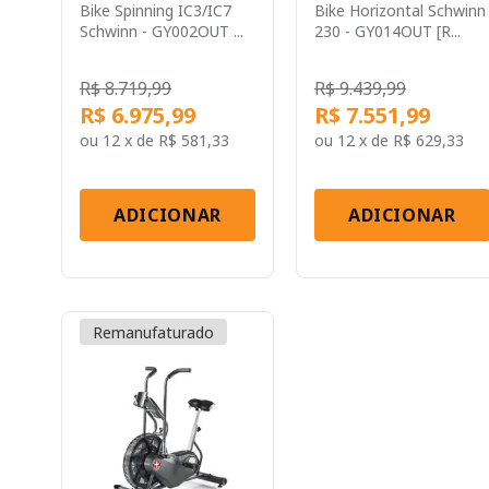
Bike Spinning IC3/IC7
Bike Horizontal Schwinn
Schwinn - GY002OUT ...
230 - GY014OUT [R...
R$ 8.719,99
R$ 9.439,99
R$ 6.975,99
R$ 7.551,99
ou
12 x
de
R$ 581,33
ou
12 x
de
R$ 629,33
ADICIONAR
ADICIONAR
Remanufaturado