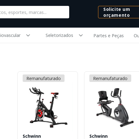
Solicite um
orçamento
iovascular
Seletorizados
Partes e Peças
Ou
Remanufaturado
Remanufaturado
Schwinn
Schwinn