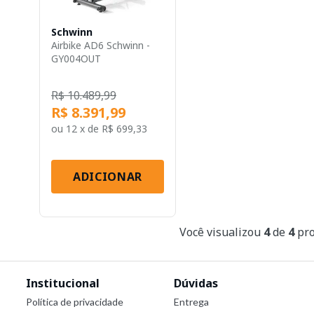
Schwinn
Airbike AD6 Schwinn -
GY004OUT
[Reembalad...
R$ 10.489,99
R$ 8.391,99
ou
12 x
de
R$ 699,33
ADICIONAR
Você visualizou
4
de
4
pro
Institucional
Dúvidas
Política de privacidade
Entrega