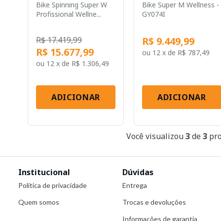
Bike Spinning Super W
Bike Super M Wellness -
Profissional Wellne...
GY074I
R$ 17.419,99
R$ 9.449,99
R$ 15.677,99
ou
12 x
de
R$ 787,49
ou
12 x
de
R$ 1.306,49
ADICIONAR
ADICIONAR
Você visualizou
3
de
3
pro
Institucional
Dúvidas
Política de privacidade
Entrega
Quem somos
Trocas e devoluções
Informações de garantia