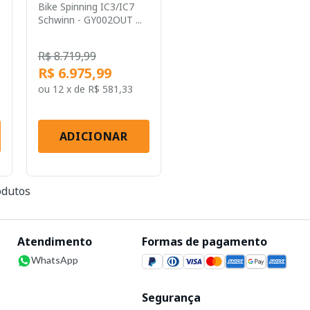
Bike Spinning IC3/IC7
Schwinn - GY002OUT ...
R$ 8.719,99
R$ 6.975,99
ou
12 x
de
R$ 581,33
ADICIONAR
dutos
Atendimento
Formas de pagamento
WhatsApp
Segurança