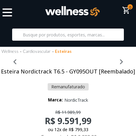
0
Wellness
Cardiovascular
Esteiras
Esteira Nordictrack T6.5 - GY095OUT [Reembalado]
Remanufaturado
Marca:
NordicTrack
R$ 11.989,99
R$ 9.591,99
ou
12
x
de
R$ 799,33