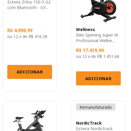
Esteira ZiYou 150-S G2
com Bluetooth - GY...
Wellness
R$ 4.998,99
Bike Spinning Super W
ou
12 x
de
R$ 416,58
Profissional Wellne...
R$ 17.419,99
ou
12 x
de
R$ 1.451,66
ADICIONAR
ADICIONAR
Remanufaturado
NordicTrack
Esteira Nordictrack