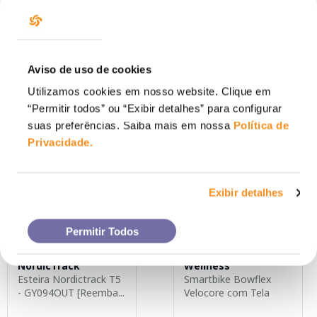
Wellness
R$ 20.989,90
Bike Vertical UB9000
ou
12 x
de
R$ 1.749,15
Wellness - GY115
Aviso de uso de cookies
R$ 18.889,99
Utilizamos cookies em nosso website. Clique em
ou
12 x
de
R$ 1.574,16
“Permitir todos” ou “Exibir detalhes” para configurar
suas preferências. Saiba mais em nossa
Política de
ADICIONAR
Privacidade
.
ADICIONAR
Exibir detalhes
Remanufaturado
Remanufaturado
Permitir Todos
NordicTrack
Wellness
Esteira Nordictrack T5
Smartbike Bowflex
- GY094OUT [Reemba...
Velocore com Tela
Integ...