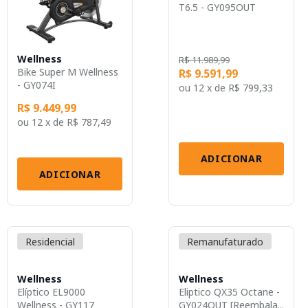
T6.5 - GY095OUT
[Reem...
Wellness
R$ 11.989,99
Bike Super M Wellness
R$ 9.591,99
- GY074I
ou
12 x
de
R$ 799,33
R$ 9.449,99
ou
12 x
de
R$ 787,49
ADICIONAR
ADICIONAR
Residencial
Remanufaturado
Wellness
Wellness
Elíptico EL9000
Eliptico QX35 Octane -
Wellness - GY117
GY024OUT [Reembala...