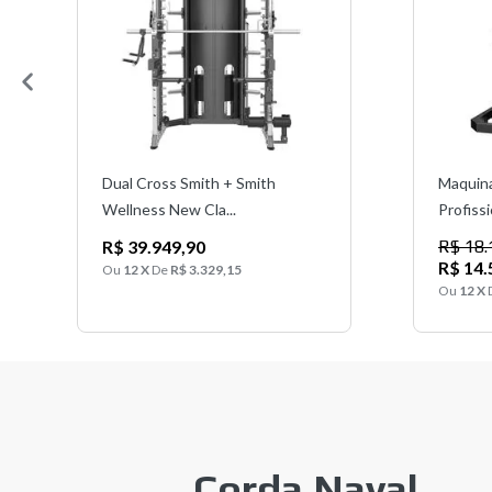
Dual Cross Smith + Smith
Maquin
Wellness New Cla...
Profissi
R$ 39.949,90
R$ 18.
R$ 14.
Ou
12 X
De
R$ 3.329,15
Ou
12 X
Corda Naval