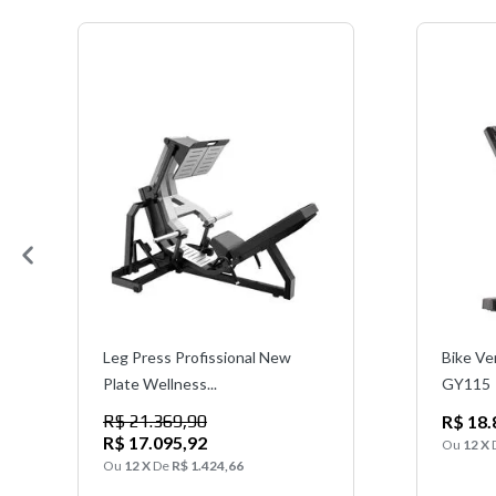
Leg Press Profissional New
Bike Ve
Plate Wellness...
GY115
R$ 21.369,90
R$ 18.
R$ 17.095,92
Ou
12 X
Ou
12 X
De
R$ 1.424,66