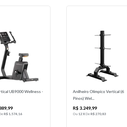
rtical UB9000 Wellness -
Anilheiro Olímpico Vertical (6
Pinos) Wel...
889,99
R$ 3.249,99
De
R$ 1.574,16
Ou
12 X
De
R$ 270,83