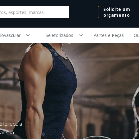
Solicite um
orçamento
iovascular
Seletorizados
Partes e Peças
Ou
 oferece a
ar sua