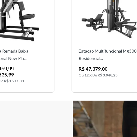
a Remada Baixa
Estacao Multifuncional Mg300
onal New Pla...
Residencial...
169,99
R$ 47.379,00
535,99
Ou
12 X
De
R$ 3.948,25
De
R$ 1.211,33