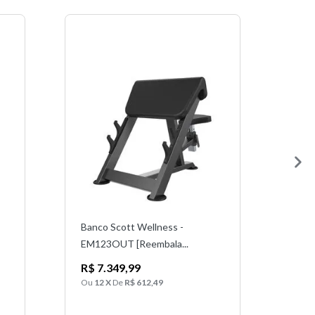
Banco Scott Wellness -
Bike
EM123OUT [Reembala...
Prof
R$ 7.349,99
R$ 
R$ 
Ou
12 X
De
R$ 612,49
Ou
1