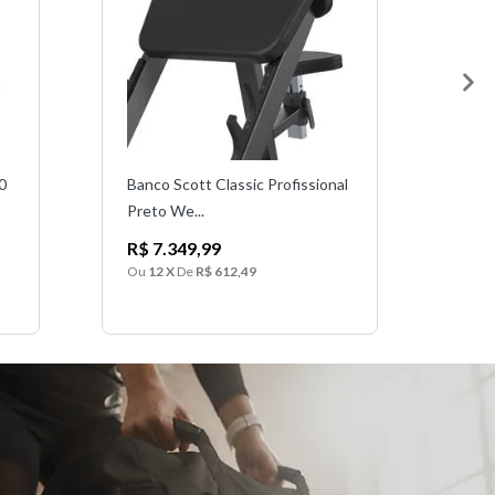
0
Banco Scott Classic Profissional
Leg 
Preto We...
Plat
R$ 7.349,99
R$ 
R$ 
Ou
12 X
De
R$ 612,49
Ou
1