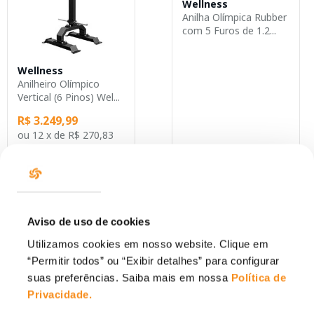
Wellness
Anilha Olímpica Rubber
com 5 Furos de 1.2...
Wellness
Anilheiro Olímpico
Vertical (6 Pinos) Wel...
R$ 3.249,99
ou
12 x
de
R$ 270,83
Produto Esgotado
ADICIONAR
Aviso de uso de cookies
Você visualizou
2
de
2
produtos
Utilizamos cookies em nosso website. Clique em
“Permitir todos” ou “Exibir detalhes” para configurar
suas preferências. Saiba mais em nossa
Política de
Privacidade
.