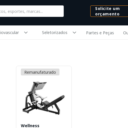
Solicite um
orçamento
iovascular
Seletorizados
Partes e Peças
Ou
Remanufaturado
Wellness